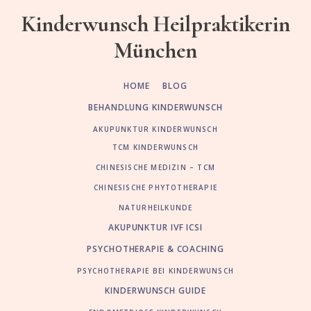
Skip
Zur
Kinderwunsch Heilpraktikerin
to
Fußzeile
München
main
springen
content
HOME
BLOG
BEHANDLUNG KINDERWUNSCH
AKUPUNKTUR KINDERWUNSCH
TCM KINDERWUNSCH
CHINESISCHE MEDIZIN – TCM
CHINESISCHE PHYTOTHERAPIE
NATURHEILKUNDE
AKUPUNKTUR IVF ICSI
PSYCHOTHERAPIE & COACHING
PSYCHOTHERAPIE BEI KINDERWUNSCH
KINDERWUNSCH GUIDE