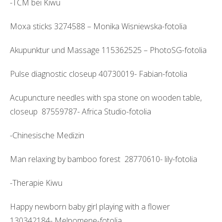
-TCM bei Kiwu
Moxa sticks 3274588 – Monika Wisniewska-fotolia
Akupunktur und Massage 115362525 – PhotoSG-fotolia
Pulse diagnostic closeup 40730019- Fabian-fotolia
Acupuncture needles with spa stone on wooden table,
closeup 87559787- Africa Studio-fotolia
-Chinesische Medizin
Man relaxing by bamboo forest 28770610- lily-fotolia
-Therapie Kiwu
Happy newborn baby girl playing with a flower
130342184- Melpomene-fotolia