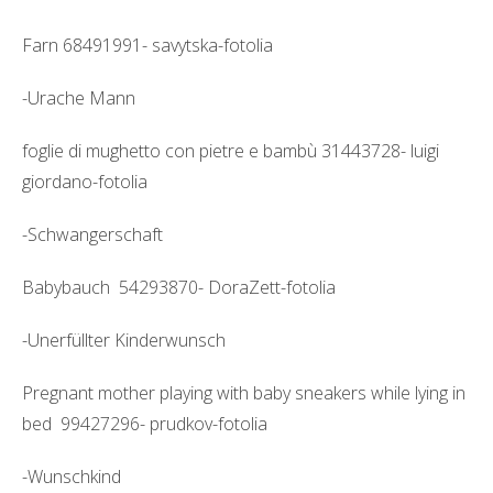
Farn 68491991- savytska-fotolia
-Urache Mann
foglie di mughetto con pietre e bambù 31443728- luigi
giordano-fotolia
-Schwangerschaft
Babybauch 54293870- DoraZett-fotolia
-Unerfüllter Kinderwunsch
Pregnant mother playing with baby sneakers while lying in
bed 99427296- prudkov-fotolia
-Wunschkind