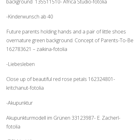
background 135511510- Africa Studio-fotolia
-Kinderwunsch ab 40
Future parents holding hands and a pair of little shoes
overnature green background. Concept of Parents-To-Be
162783621 – zaikina-fotolia
-Liebesleben
Close up of beautiful red rose petals 162324801-
kritchanut-fotolia
-Akupunktur
Akupunkturmodell im Grünen 33123987- E. Zacherl-
fotolia