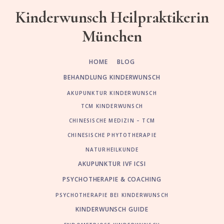
Skip
Zur
Kinderwunsch Heilpraktikerin
to
Fußzeile
München
main
springen
content
HOME
BLOG
BEHANDLUNG KINDERWUNSCH
AKUPUNKTUR KINDERWUNSCH
TCM KINDERWUNSCH
CHINESISCHE MEDIZIN – TCM
CHINESISCHE PHYTOTHERAPIE
NATURHEILKUNDE
AKUPUNKTUR IVF ICSI
PSYCHOTHERAPIE & COACHING
PSYCHOTHERAPIE BEI KINDERWUNSCH
KINDERWUNSCH GUIDE