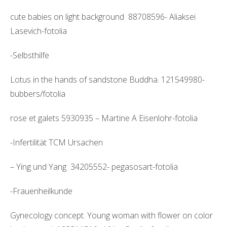
cute babies on light background 88708596- Aliaksei
Lasevich-fotolia
-Selbsthilfe
Lotus in the hands of sandstone Buddha. 121549980-
bubbers/fotolia
rose et galets 5930935 – Martine A Eisenlohr-fotolia
-Infertilität TCM Ursachen
– Ying und Yang 34205552- pegasosart-fotolia
-Frauenheilkunde
Gynecology concept. Young woman with flower on color