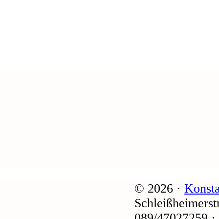
© 2026 ·
Konsta
Schleißheimerst
089/47027259 