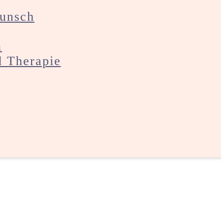
wunsch
h
 Therapie