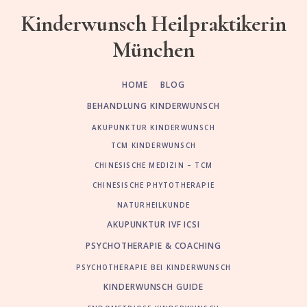
Skip
Zur
Kinderwunsch Heilpraktikerin
to
Fußzeile
München
main
springen
content
HOME
BLOG
BEHANDLUNG KINDERWUNSCH
AKUPUNKTUR KINDERWUNSCH
TCM KINDERWUNSCH
CHINESISCHE MEDIZIN – TCM
CHINESISCHE PHYTOTHERAPIE
NATURHEILKUNDE
AKUPUNKTUR IVF ICSI
PSYCHOTHERAPIE & COACHING
PSYCHOTHERAPIE BEI KINDERWUNSCH
KINDERWUNSCH GUIDE