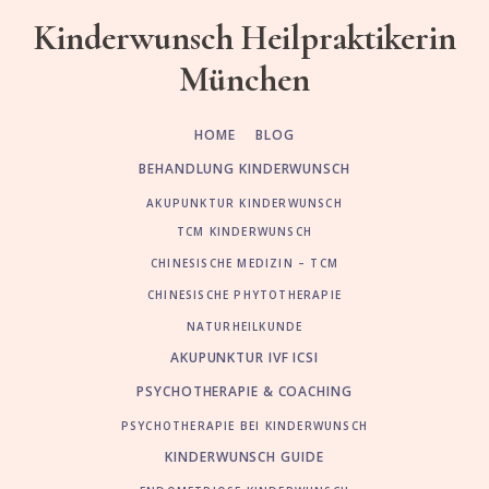
Skip
Zur
Kinderwunsch Heilpraktikerin
to
Fußzeile
München
main
springen
content
HOME
BLOG
BEHANDLUNG KINDERWUNSCH
AKUPUNKTUR KINDERWUNSCH
TCM KINDERWUNSCH
CHINESISCHE MEDIZIN – TCM
CHINESISCHE PHYTOTHERAPIE
NATURHEILKUNDE
AKUPUNKTUR IVF ICSI
PSYCHOTHERAPIE & COACHING
PSYCHOTHERAPIE BEI KINDERWUNSCH
KINDERWUNSCH GUIDE