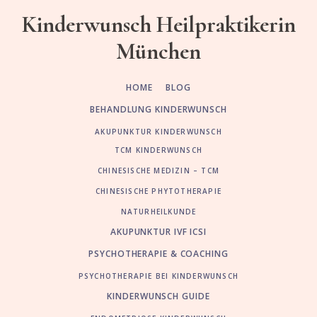
Skip
Zur
Kinderwunsch Heilpraktikerin
to
Fußzeile
München
main
springen
content
HOME
BLOG
BEHANDLUNG KINDERWUNSCH
AKUPUNKTUR KINDERWUNSCH
TCM KINDERWUNSCH
CHINESISCHE MEDIZIN – TCM
CHINESISCHE PHYTOTHERAPIE
NATURHEILKUNDE
AKUPUNKTUR IVF ICSI
PSYCHOTHERAPIE & COACHING
PSYCHOTHERAPIE BEI KINDERWUNSCH
KINDERWUNSCH GUIDE