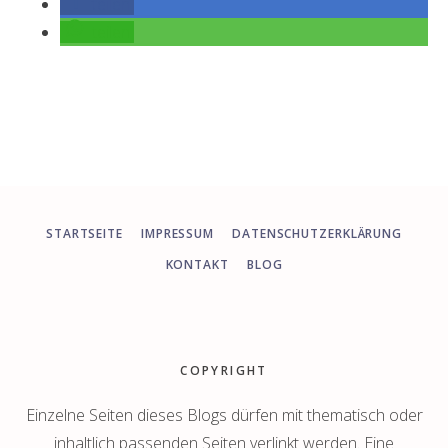
teilen
teilen
STARTSEITE
IMPRESSUM
DATENSCHUTZERKLÄRUNG
KONTAKT
BLOG
Footer
COPYRIGHT
Einzelne Seiten dieses Blogs dürfen mit thematisch oder
inhaltlich passenden Seiten verlinkt werden. Eine