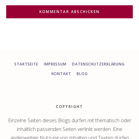
STARTSEITE
IMPRESSUM
DATENSCHUTZERKLÄRUNG
KONTAKT
BLOG
Footer
COPYRIGHT
Einzelne Seiten dieses Blogs dürfen mit thematisch oder
inhaltlich passenden Seiten verlinkt werden. Eine
anderweitige Nutzung von Inhalten und Texten dürfen