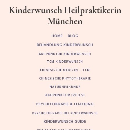
Skip
Zur
Kinderwunsch Heilpraktikerin
to
Fußzeile
München
main
springen
content
HOME
BLOG
BEHANDLUNG KINDERWUNSCH
AKUPUNKTUR KINDERWUNSCH
TCM KINDERWUNSCH
CHINESISCHE MEDIZIN – TCM
CHINESISCHE PHYTOTHERAPIE
NATURHEILKUNDE
AKUPUNKTUR IVF ICSI
PSYCHOTHERAPIE & COACHING
PSYCHOTHERAPIE BEI KINDERWUNSCH
KINDERWUNSCH GUIDE